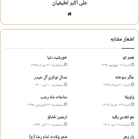
علی اکبر لطیفیان
علیرضا خاکساری
وبسایت
حدیث اشک
شعر روضه
شعر گودال قتلگاه
اشعار مشابه
شعر مرثیه
شعر مقتل سیدالشهداء
شعرعاشورا
علیرضا خاکساری
هجر تو
خورشید دنیا
شنبه ۱۷ شهریور ۱۳۹۷
پنجشنبه ۳۱ مرداد ۱۳۹۸
کپی آدرس کوتاه
جگر سوخته
مدالِ نوکریِ آلِ حیدر
شنبه ۲۰ مرداد ۱۳۹۷
پنجشنبه ۱۰ تیر ۱۴۰۰
واویلا
مناجات ماه رجب
شنبه ۲۳ خرداد ۱۴۰۵
پنجشنبه ۲۶ فروردین ۱۳۹۵
غمِ تقدیرِ رقیه
اربعین عُشاق
دوشنبه ۱۹ تیر ۱۴۰۲
پنجشنبه ۱۱ آبان ۱۳۹۶
بار زهر
شعر ولادت امام رضا (ع)