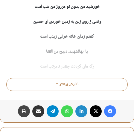
خورشید من بدون تو هرروز من شب است
وقتی ز روی زین به زمین خوردی ای حسین
گفتم زمان خانه خرابی زینب است
یا ایهالشهید، ذبیح من القفا
رگ های گردنت چقدر نامرتب است
مانده ست یادگار، به تشییع جنازه ات
نمایش بیشتر
بر روی پیکرت اثر سم مرکب است
فیس بوک
X
لینکدین
واتس آپ
تلگرام
اشتراک گذاری از طریق ایمیل
چاپ
می بینمت دوباره و از حال می روم
این دل ز درد و غصه و ماتم لبالب است