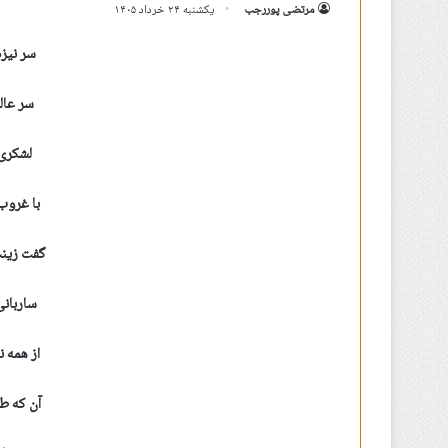
مرتضی پوررجب
یکشنبه ۲۴ خرداد ۱۴۰۵
سر نیزه
سر عال
لشکری 
با غروب 
گفت زین
ساربانی
از همه ن
آن که ط