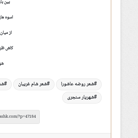
بین با
اسوه ها
از میان 
کاش ظرف
شه
شعر روضه عاشورا
شعر شام غریبان
شع
شهریار سنجری