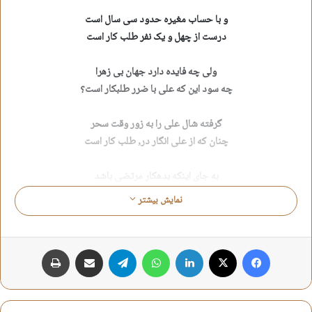
و با حساب مغیره حدود سی سال است
درست از چهل و یک نفر طلب کار است
ولی چه فایده دارد جهان بی زهرا
چه سود این که علی با ضرر طلبکار است؟
گرفته شال علی را به زور وقت سحر
چنان که از علی انگار در, طلب کار است
به جای اینکه بدهکار مرتضی باشد
در این معادله در بیشتر طلب کار است
نمایش بیشتر
به این دلیل برای تو کاسه آوردند
که شیر از دهن تو شکر طلب کار است
فیس بوک
X
لینکدین
واتس آپ
تلگرام
اشتراک گذاری از طریق ایمیل
چاپ
کسی به غیر خودت با خدا نمی دانست
که تیغ بوسه ای از فرق سر طلب کار است