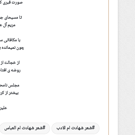
صورت قبری ک
تا مسیحای جوا
مریم آل ع
با مکافاتی سر
چون نمیمانده 
از خجالت از 
روضه ی افتاد
مجلس نامحرم
بیشتر از کرب
علیر
شعر شهادت ام الادب
شعر شهادت ام العباس