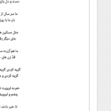
دست و دل بازی
ما سر سال از 
بار ما با رو
مثل مسکین های
جای دیگر رف
ما هم آزرده ست
قدّ زن های 
گریه کردی گریه
گریه کردی و 
خم به ابرویت 
چشم و ابرویش
تا خبر دادند 