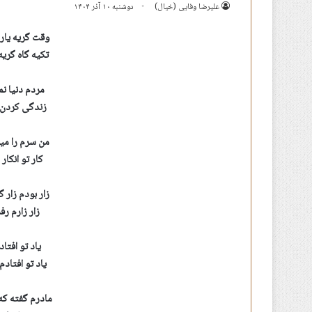
علیرضا وفایی (خیال)
دوشنبه ۱۰ آذر ۱۴۰۴
وقت گریه یار
تکیه گاه گری
مردم دنیا ن
زندگی کردن 
من سرم را میزن
کار تو انکار
زار بودم زار 
زار زارم رف
یاد تو افتاد
یاد تو افتادم
مادرم گفته که 