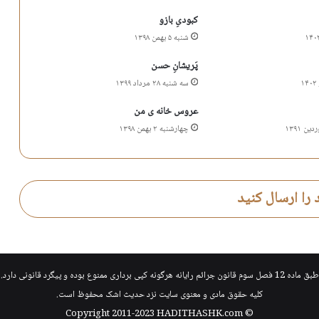
کبودیِ بازو
شنبه ۵ بهمن ۱۳۹۸
پَریشانِ حسن
سه شنبه ۲۸ مرداد ۱۳۹۹
عروس خانه ی من
چهارشنبه ۲ بهمن ۱۳۹۸
 را ارسال کنید
طبق ماده 12 فصل سوم قانون جرائم رایانه هرگونه کپی برداری ممنوع بوده و پیگرد قانونی دارد.
کلیه حقوق مادی و معنوی سایت نزد
حدیث اشک
محفوظ است.
HADITHASHK.com
© Copyright 2011-2023