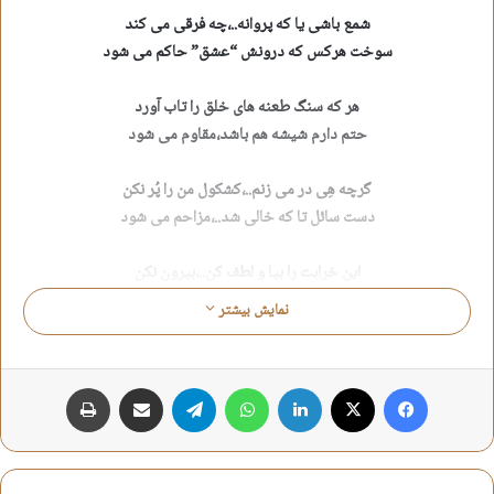
شمع باشی یا که پروانه..،چه فرقی می کند
سوخت هرکس که درونش “عشق” حاکم می شود
هر که سنگ طعنه های خلق را تاب آورد
حتم دارم شیشه هم باشد،مقاوم می شود
گرچه هِی در می زنم..،کشکول من را پُر نکن
دست سائل تا که خالی شد..،مزاحم می شود
این خرابت را بیا و لطف کن..،بیرون نکن
قول خواهد داد که یک روز سالم می شود
نمایش بیشتر
تا گناهی می کنم،زهرا وساطت می کند
پُشت مادر،طفلِ بازیگوش قایم می شود
فیس بوک
X
لینکدین
واتس آپ
تلگرام
اشتراک گذاری از طریق ایمیل
چاپ
آه ای ماهِ هزار و چند صد ساله بگو
سهم ما تا کِی سیاهیِّ مُداوم می شود