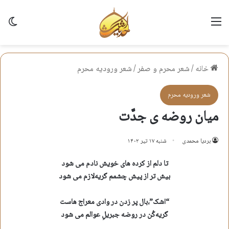
منو
تغی
خانه
/
شعر محرم و صفر
/
شعر وروديه محرم
شعر وروديه محرم
میان روضه ی جدَّت
بردیا محمدی
شنبه ۱۷ تیر ۱۴۰۲
تا دلم از کرده های خویش نادم می شود
بیش تر از پیش چشمم گریه‌لازم می شود
“اشک”،بال پر زدن در وادی معراج هاست
گریه‌کُن در روضه جبریلِ عوالم می شود