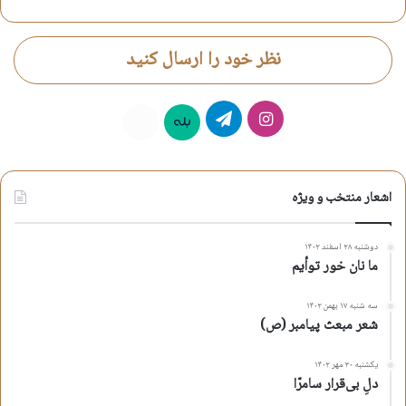
شعر طلیعه ماه محرم
شعر محرم 1402
نظر خود را ارسال کنید
شعر مرثیه
شعر مناجات امام زمان
شعر ورود به محرم
مرثیه1402
اینستاگرام
تلگرام
بله
روبیکا
کپی آدرس کوتاه
اشعار منتخب و ویژه
دوشنبه ۲۸ اسفند ۱۴۰۲
ما نان خور توأیم
سه شنبه ۱۷ بهمن ۱۴۰۲
شعر مبعث پیامبر (ص)
یکشنبه ۳۰ مهر ۱۴۰۲
دلِ بی‌قرار سامرّا