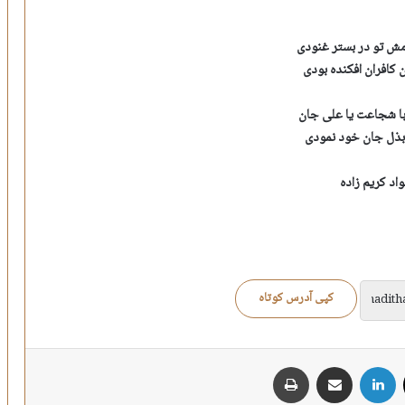
مش تو در بستر غنودی
ن کافران افکنده بودی
 با شجاعت یا علی جان
 بذل جان خود نمودی
اد کریم زاده
کپی آدرس کوتاه
X
لینکدین
اشتراک گذاری از طریق ایمیل
چاپ