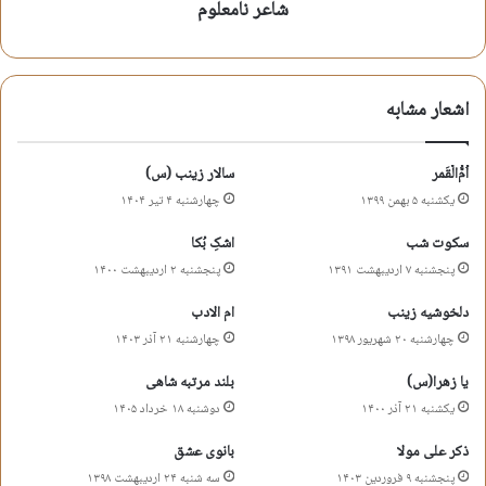
شبای شنبه همینجاس
شاعر نامعلوم
می‌شینم کنج ضریحش
دلم اروم شه دوباره
اشعار مشابه
هر گوشه یه بغضی پیداس
هر طرف یه روضه داره
اُم‌ُّالْقَمر
سالار زینب (س)
بالای ضریح میبینم
یکشنبه ۵ بهمن ۱۳۹۹
چهارشنبه ۴ تیر ۱۴۰۴
یه ماه و چندتا ستاره
پایین پا یه علامت
سکوت شب
اشکِ بُکا
با یه مشک پاره پاره
پنجشنبه ۷ اردیبهشت ۱۳۹۱
پنجشنبه ۲ اردیبهشت ۱۴۰۰
دلخوشیه زینب
ام الادب
یاد آبروی سقا
چهارشنبه ۲۰ شهریور ۱۳۹۸
چهارشنبه ۲۱ آذر ۱۴۰۳
که گرفت مشکو به دندون
یاد دستای بریده
یا زهرا(س)
بلند مرتبه شاهی
یاد اون پیکر بی جون…
یکشنبه ۲۱ آذر ۱۴۰۰
دوشنبه ۱۸ خرداد ۱۴۰۵
ذکر علی مولا
بانوی عشق
حمید ندیمی
پنجشنبه ۹ فروردین ۱۴۰۳
سه شنبه ۲۴ اردیبهشت ۱۳۹۸