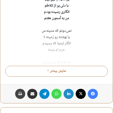
با دلی پر از تلاطم
انگاری رسیده بودم
من به آسمون هفتم
نمی‌دونم که مدینه س
یا بهشته رو زمینه ؟
انگار اینجا که رسیدم
حرم ام بنینه
هر قدم که بر میدارم
حس عاشقونه داره
نمایش بیشتر
یاد چارتا پسر این صحن
چارتا سقاخونه داره
فیس بوک
X
لینکدین
واتس آپ
تلگرام
اشتراک گذاری از طریق ایمیل
چاپ
این شبستون که میبینم
حرم مادر دریاس
نذر عاشقای بی بی