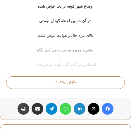
اوضاع شهر کوفه برایت عوض شده
تو آن حسین لحظه گودال نیستی
بالای نیزه حال و هوایت عوض شده
وقتی ز روبرو به سرت می کنم نگاه
احساس می کنم که نمایت عوض شده
جا باز کرده حنجره ات روی نیزه ها
نمایش بیشتر
در روز چند مرتبه جایت عوض شده
فیس بوک
X
لینکدین
واتس آپ
تلگرام
اشتراک گذاری از طریق ایمیل
چاپ
طرز نشستن مژه هایت به روی چشم
ای نور چشم من به فدایت عوض شده