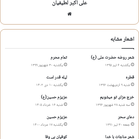
علی اکبر لطیفیان
ما بعد از این سپاه تو هستیم یا حسین
وبسایت
جنگی دگر شده شهدایت عوض شده
اشعار مشابه
تو باز هم پیمبر در حال خدمتی
با فرق این که شکل هدایت عوض شده
شعر روضه حضرت علی (ع)
تمام محرم
یکشنبه ۶ تیر ۱۳۹۵
یکشنبه ۳۰ شهریور ۱۳۹۹
علی اکبر لطیفیان
قطره
لیله قدر است
شنبه ۹ اردیبهشت ۱۳۹۶
یکشنبه ۱۰ دی ۱۴۰۲
حدیث اشک
شعر روضه
شعر گودال قتلگاه
خرج عزای تو میشویم
عزیزم حسین(ع)
شعر مرثیه
شعر مقتل سیدالشهداء
شعرعاشورا
سه شنبه ۲۸ شهریور ۱۳۹۶
شنبه ۱۶ خرداد ۱۴۰۵
علی اکبر لطیفیان
دعای سحر
عزیزم حسین
جمعه ۳۰ تیر ۱۳۹۱
یکشنبه ۱۷ مرداد ۱۴۰۰
کپی آدرس کوتاه
شعر مناجات با خدا
کوفیان بی وفا