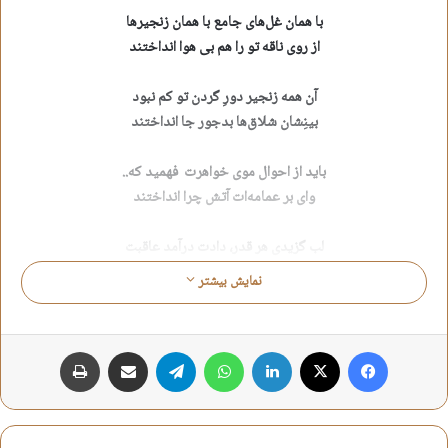
با همان غل‌های جامع با همان زنجیرها
از روی ناقه تو را هم بی هوا انداختند
آن همه زنجیر دورِ گردن تو کم نبود
بینِشان شلاق‌ها بدجور جا انداختند
باید از احوال موی خواهرت فهمید که..
وای بر عمامه‌ات آتش چرا انداختند
لب گزیدی هر قدر، دادت درآمد عاقبت
پیش چشمت از سرِ نی بچه را انداختند
نمایش بیشتر
کاش نانی بود آنجا ،بیشتر تا بشکنی
از همان ته مانده‌ها پیش شما انداختند
فیس بوک
X
لینکدین
واتس آپ
تلگرام
اشتراک گذاری از طریق ایمیل
چاپ
دست بسته پای بسته پیش چشمِ خیس تو
دختران را بین مُشتی بی‌حیا انداختند