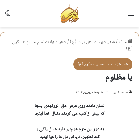
منو
تغی
خانه
/
شعر شهادت اهل بيت (ع)
/
شعر شهادت امام حسن عسكری
(ع)
شعر شهادت امام حسن عسكری (ع)
یا مظلوم
حامد آقایی
شنبه ۸ شهریور ۱۴۰۴
نشان دادند روی عرش حق ، نورالهدی اینجا
که بیش از کعبه می گردند دنبال خدا اینجا
به دور این حرم هر چیز دارد غسل پاکی را
کند تطهیر ، ناپاکیِ دل ها را هوا اینجا