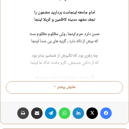
امامِ جامعه اینجاست بردارید مضمون را
نجف مشهد مدینه کاظمین و کربلا اینجا
حسن دارد حرم اینجا ، ولی مظلوم مظلوم ست
که بیش از ناله دارد ، گریه های بی صدا اینجا
چه زهری بود که تاثیرش از شمشیر بدتر بود
که از داغیِ جسمش ، گرم مانده خاک ها اینجا
اگر چه در حرم فرزند و بابایند پیش هم
نباشد اربا اربایی جوان ، پایین پا اینجا
نمایش بیشتر
حامد آقایی
فیس بوک
X
لینکدین
واتس آپ
تلگرام
اشتراک گذاری از طریق ایمیل
چاپ
حامد آقایی
سامرا
شعر شهادت امام یازدهم