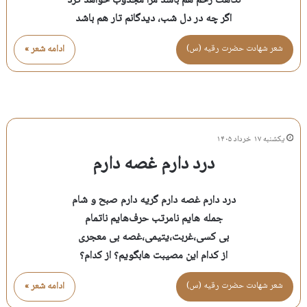
نگاهت زخم هم باشد مرا مجذوب خواهد کرد
اگر چه در دل شب، دیدگانم تار هم باشد
شعر شهادت حضرت رقيه (س)
ادامه شعر »
یکشنبه ۱۷ خرداد ۱۴۰۵
درد دارم غصه ‌دارم
درد دارم غصه ‌دارم گریه دارم صبح‌ و شام
جمله هایم نامرتب حرف‌هایم ناتمام
بی کسی،غربت،یتیمی،غصه بی معجری
از کدام این مصیبت ها‌بگویم؟ از کدام؟
شعر شهادت حضرت رقيه (س)
ادامه شعر »