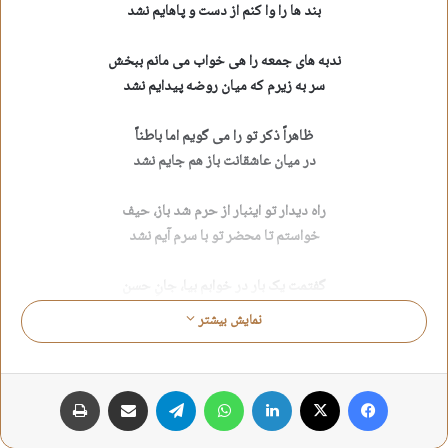
بند ها را وا کنم از دست و پاهایم نشد
ندبه های جمعه را هی خواب می مانم ببخش
سر به زیرم که میان روضه پیدایم نشد
ظاهراً ذکر تو را می گویم اما باطناً
در میان عاشقانت باز هم جایم نشد
راه دیدار تو اینبار از حرم شد باز، حیف
خواستم تا محضر تو با سرم آیم نشد
گفتمت یک بار در خوابم بیا، جانِ حسن
سر به خاک مقدمت ای یار می سایم، نشد
نمایش بیشتر
دائماً می چرخم آقا جان به دور معصیت
از دو چشم خیس تو هربار، پروایم نشد
فیس بوک
X
لینکدین
واتس آپ
تلگرام
اشتراک گذاری از طریق ایمیل
چاپ
کربلایم دیر شد، دارم خجالت می کشم