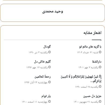
آه آقا جان بگو که وقت امضایم نشد؟
وحید محمدی
وحید محمدی
شعر روضه
شعر فراق امام زمان
شعر مذهبی
اشعار مشابه
شعر مناجات امام زمان
وحید محمدی
با گریه های ماتم تو
گودال
شنبه ۳۱ خرداد ۱۴۰۴
یکشنبه ۴ دی ۱۳۹۰
کپی آدرس کوتاه
دارالشفا
گلیم خاکی دل
یکشنبه ۳ مهر ۱۴۰۱
یکشنبه ۱۶ مهر ۱۳۹۶
إِنَّا غَیرُ مُهمِلِینَ لِمُرَاعَاتِکُم وَ لَا نَاسِینَ
رحمهٌ للعالمین
لِذِکرِکُم…
چهارشنبه ۲۴ آبان ۱۳۹۶
یکشنبه ۲۸ اسفند ۱۳۹۰
عزیز دل حسین
یار توام
یکشنبه ۲۱ شهریور ۱۴۰۰
چهارشنبه ۱۱ اسفند ۱۴۰۰