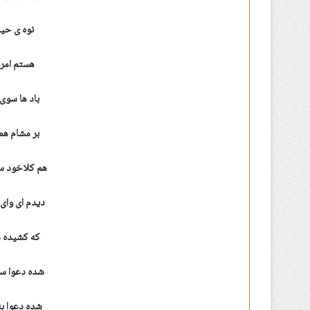
نوه ی حید
هستم امرو
باد ها سوی
بر مشام هم
هم کلاخود س
دیدم ای وای
که کشیده س
شده دعوا سر
شده دعوا به