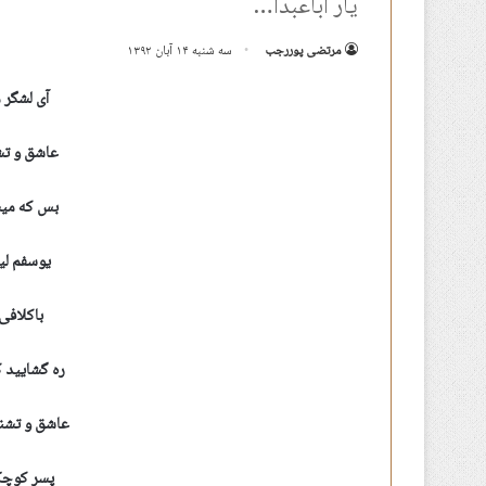
یار اباعبدا…
مرتضی پوررجب
سه شنبه ۱۴ آبان ۱۳۹۲
آی لشگر م
عاشق و تش
بس که میسو
یوسفم لی
باکلافی 
ره گشایید 
عاشق و تشنه
پسر کوچک