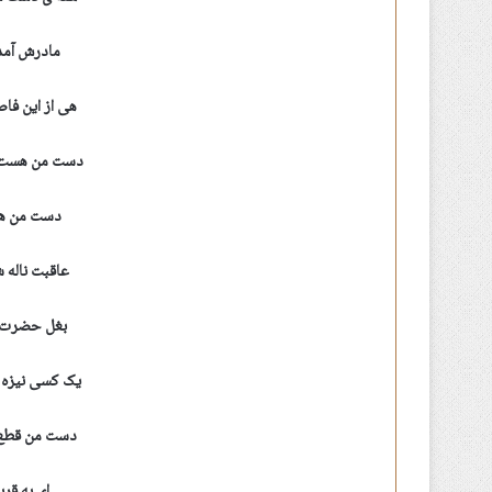
مادرش آمده
هی از این فاص
دست من هست, 
دست من هس
عاقبت ناله 
بغل حضرت 
یک کسی نیزه 
دست من قطع 