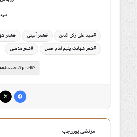
ای به قرب
سید 
سید علی رکن الدین
شعر آیینی
شعر شه
شعر شهادت یتیم امام حسن
شعر مذهبی
فیس بوک
مرتضی پوررجب