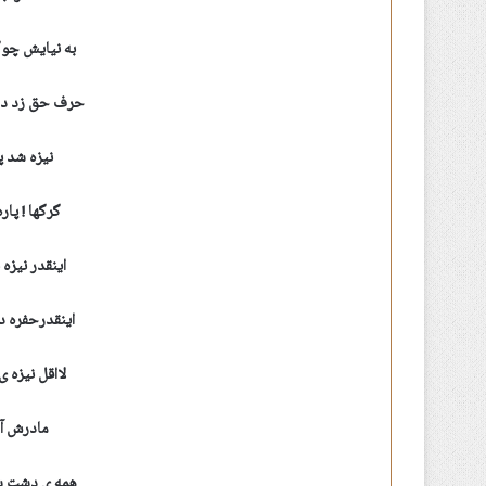
به نیایش چوگ
حرف حق زد ده
نیزه شد پ
گرگها ! پار
اینقدر نیزه 
اینقدرحفره د
لااقل نیزه ی
مادرش آم
همه ی دشت شد