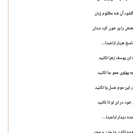
شود آن شه مظلوم زبان
نش را پر خون کرد سنان
اسخ هربار اباعبدا…
ه تن یوسف زهرا نکنید
به پهلوی عمو جا نکنید
ر این موم عسل وا نکنید
 خود در تن او تا نکنید
ده دیدار اباعبدا…
ه ناله ی وا حزن و محن