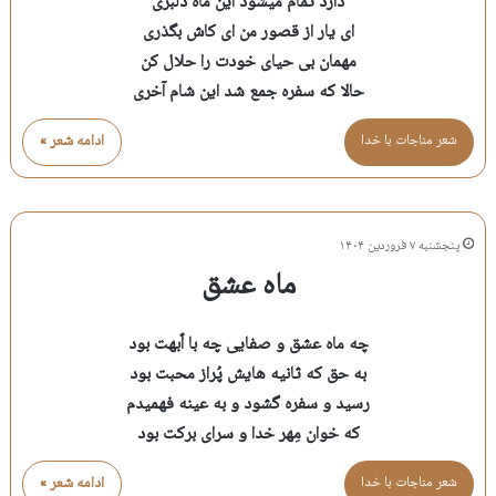
دارد تمام میشود این ماه دلبری
ای یار از قصور من ای کاش بگذری
مهمان بی حیای خودت را حلال کن
حالا که سفره جمع شد این شام آخری
شعر مناجات با خدا
ادامه شعر »
پنجشنبه ۷ فروردین ۱۴۰۴
ماه عشق
چه ماه عشق و صفایی چه با اٌبهت بود
به حق که ثانیه هایش پُراز محبت بود
رسید و سفره گشود و به عینه فهمیدم
که خوان مِهر خدا و سرای برکت بود
شعر مناجات با خدا
ادامه شعر »