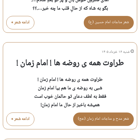
آهای فطرسِ خوش بال و پر تو بعدِ سلام….
بگو به شاه که از حالِ قلب ما چه خبر….؟؟
شعر مناجات امام حسين (ع)
ادامه شعر »
شنبه ۱۶ خرداد ۱۴۰۵
طراوت همه ی روضه ها ! امام زمان !
طراوت همه ی روضه ها ! امام زمان !
شبی به روضه ی ما هم بیا امام زمان
فقط به لطف دعای تو حالمان خوب است
همیشه باخبر از حال ما امام زمان!
شعر مدح و مناجات امام زمان (عج)
ادامه شعر »