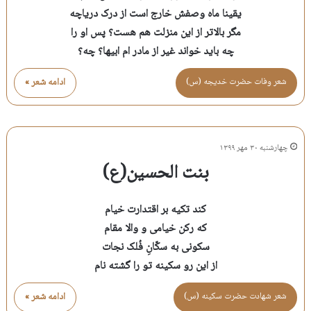
یقینا ماه وصفش خارج است از درک دریاچه
مگر بالاتر از این منزلت هم هست؟ پس او را
چه باید خواند غیر از مادر ام ابیها؟ چه؟
شعر وفات حضرت خديجه (س)
ادامه شعر »
چهارشنبه ۳۰ مهر ۱۳۹۹
بنت الحسین(ع)
کند تکیه بر اقتدارت خیام
که رکن خیامی و والا مقام
سکونی به سکّانِ فُلک نجات
از این رو سکینه تو را گشته نام
شعر شهادت حضرت سكينه (س)
ادامه شعر »