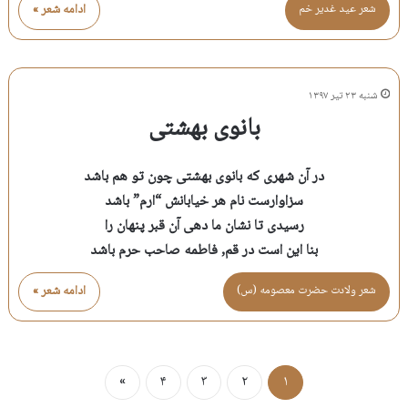
شعر عيد غدير خم
ادامه شعر »
شنبه ۲۳ تیر ۱۳۹۷
بانوی بهشتی
در آن شهری که بانوی بهشتی چون تو هم باشد
سزاوارست نام هر خیابانش “ارم” باشد
رسیدی تا نشان ما دهی آن قبر پنهان را
بنا این است در قم, فاطمه صاحب حرم باشد
شعر ولادت حضرت معصومه (س)
ادامه شعر »
»
۴
۳
۲
۱