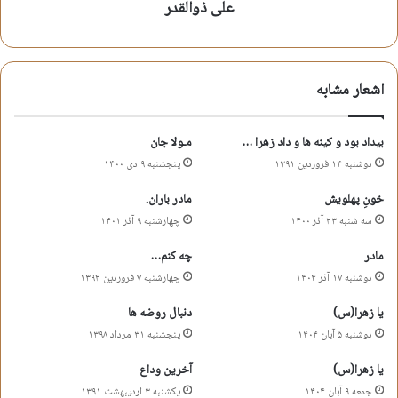
مجلس شراب و یادش نمیره
علی ذوالقدر
آرزوش بود که دلی بیتاب نشه
دست عمه اسیر طناب نشه
اشعار مشابه
توی مجلس یزید دعا میکرد
حرمله روبرو با رباب نشه
بیداد بود و کینه ها و داد زهرا …
مـولا جان
بغضشو توی گلو فرو میکرد
دوشنبه ۱۴ فروردین ۱۳۹۱
پنجشنبه ۹ دی ۱۴۰۰
با یزید خیلی بگو مگو میکرد
تو وجود خواهرش ترس و که دید
خونِ پهلویش
مادر باران.
مرگشو از خدا آرزو میکرد
سه شنبه ۲۳ آذر ۱۴۰۰
چهارشنبه ۹ آذر ۱۴۰۱
مادر
چه کنم…
علی ذوالقدر
دوشنبه ۱۷ آذر ۱۴۰۴
چهارشنبه ۷ فروردین ۱۳۹۲
یا زهرا(س)
دنبال روضه ها
بقیع
شعر شهادت حضرت امام سجاد
دوشنبه ۵ آبان ۱۴۰۴
پنجشنبه ۳۱ مرداد ۱۳۹۸
شعر شهادت حضرت زین العابدین
یا زهرا(س)
آخرین وداع
جمعه ۹ آبان ۱۴۰۴
یکشنبه ۳ اردیبهشت ۱۳۹۱